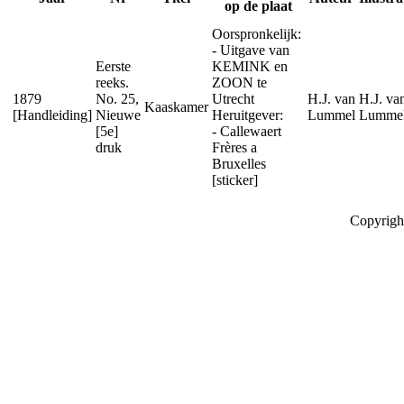
op de plaat
Oorspronkelijk:
- Uitgave van
Eerste
KEMINK en
reeks.
ZOON te
1879
No. 25,
Utrecht
H.J. van
H.J. va
Kaaskamer
[Handleiding]
Nieuwe
Heruitgever:
Lummel
Lumme
[5e]
- Callewaert
druk
Frères a
Bruxelles
[sticker]
Copyrigh