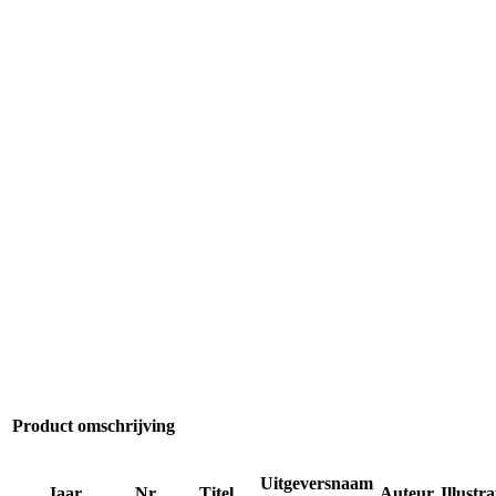
Product omschrijving
Uitgeversnaam
Jaar
Nr
Titel
Auteur
Illustr