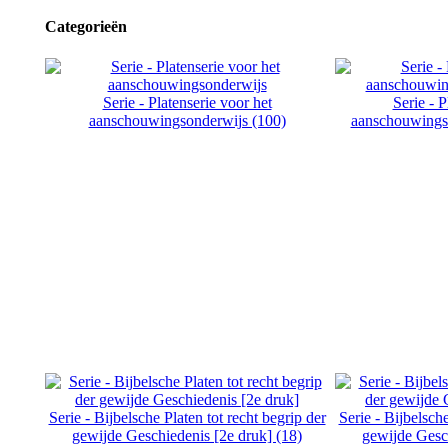
Categorieën
Serie - Platenserie voor het
Serie - P
aanschouwingsonderwijs (100)
aanschouwingso
Serie - Bijbelsche Platen tot recht begrip der
Serie - Bijbelsche
gewijde Geschiedenis [2e druk] (18)
gewijde Gesch