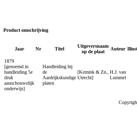
Product omschrijving
Uitgeversnaam
Jaar
Nr
Titel
Auteur
Illus
op de plaat
1879
[genoemd in
Handleiding bij
handleiding 5e
de
[Kemink & Zn.,
H.J. van
druk
Aardrijkskundige
Utrecht]
Lummel
aanschouwelijk
platen
onderwijs]
Copyrigh