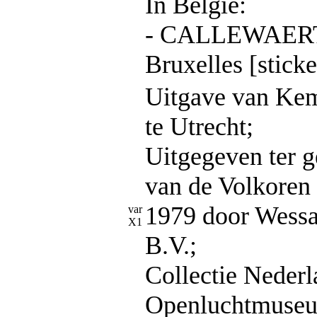
In België:
- CALLEWAERT 
Bruxelles [sticke
Uitgave van Ke
te Utrecht;
Uitgegeven ter 
van de Volkoren 
1979 door Wess
var
X1
B.V.;
Collectie Nederl
Openluchtmuseu