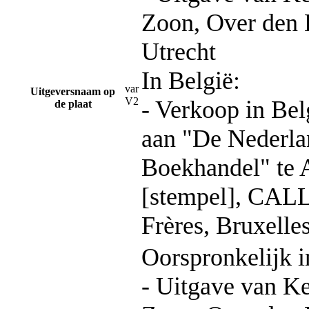
Zoon, Over den
Utrecht
In België:
var
Uitgeversnaam op
V2
- Verkoop in Bel
de plaat
aan "De Nederla
Boekhandel" te
[stempel], CA
Frères, Bruxelles
Oorspronkelijk i
- Uitgave van 