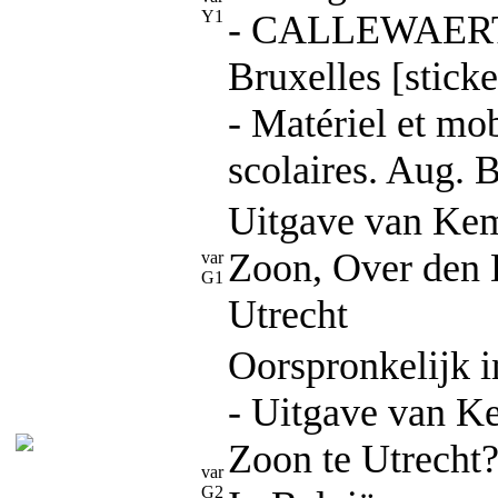
Y1
- CALLEWAERT 
Bruxelles [sticke
- Matériel et mob
scolaires. Aug. 
Uitgave van Ke
Zoon, Over den
var
G1
Utrecht
Oorspronkelijk i
- Uitgave van 
Zoon te Utrecht
var
G2