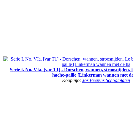
Serie I. No. VIa. [var T1] - Dorschen, wannen, stroosnijden. L
hache-paille [Linkerman wannen met d
Koopinfo:
Jos Beerens Schoolplaten