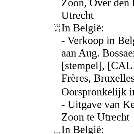
Zoon, Over den
Utrecht
In België:
var
V3
- Verkoop in Bel
aan Aug. Bossae
[stempel], [C
Frères, Bruxelles
Oorspronkelijk i
- Uitgave van 
Zoon te Utrecht
In België:
var