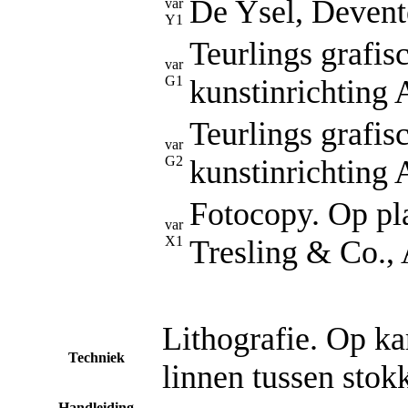
De Ysel, Devent
var
Y1
Teurlings grafis
var
G1
kunstinrichting 
Teurlings grafis
var
G2
kunstinrichting 
Fotocopy. Op pla
var
X1
Tresling & Co.,
Lithografie. Op ka
Techniek
linnen tussen stok
Handleiding