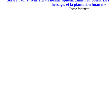
Serie I. No. V. [var T1] - Ploegen, spitten, zaaien en poten. Le l
hersage, et la plantation [man me
Foto: Werner