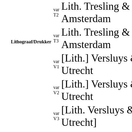
Lith. Tresling &
var
T2
Amsterdam
Lith. Tresling &
var
T3
Amsterdam
Lithograaf/Drukker
[Lith.] Versluys
var
V1
Utrecht
[Lith.] Versluys
var
V2
Utrecht
[Lith. Versluys 
var
V3
Utrecht]