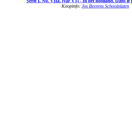
Serie I. No. VIIa. [var V1] - In het hooiland. Dans l
Koopinfo:
Jos Beerens Schoolplaten