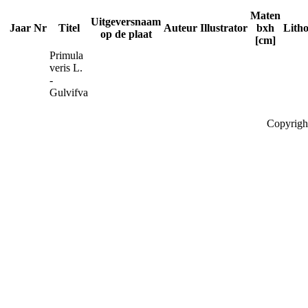
Maten
Uitgeversnaam
Jaar
Nr
Titel
Auteur
Illustrator
bxh
Lith
op de plaat
[cm]
Primula
veris L.
-
Gulvifva
Copyrigh