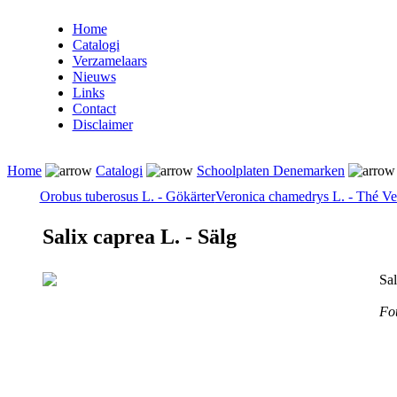
Home
Catalogi
Verzamelaars
Nieuws
Links
Contact
Disclaimer
Home
Catalogi
Schoolplaten Denemarken
Orobus tuberosus L. - Gökärter
Veronica chamedrys L. - Thé Ve
Salix caprea L. - Sälg
Sal
Fot