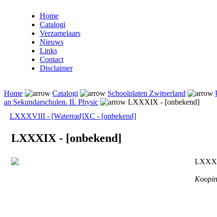
Home
Catalogi
Verzamelaars
Nieuws
Links
Contact
Disclaimer
Home
Catalogi
Schoolplaten Zwitserland
an Sekundarschulen. II. Physic
LXXXIX - [onbekend]
LXXXVIII - [Waterrad]
XC - [onbekend]
LXXXIX - [onbekend]
LXXXI
Koopin