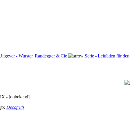
Uitgever - Wurster, Randegger & Cie
Serie - Leitfaden für de
X - [onbekend]
fo:
Decofrills