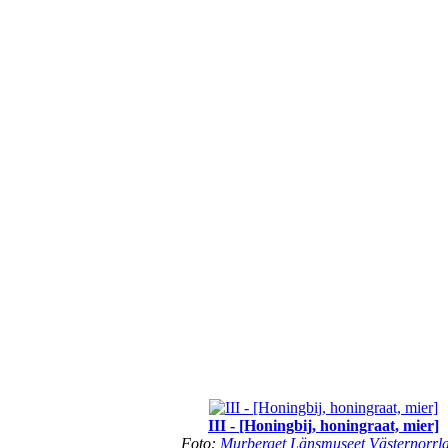
III - [Honingbij, honingraat, mier]
Foto:
Murberget Länsmuseet Västernorrl