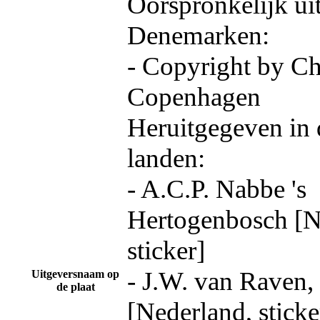
Oorspronkelijk ui
Denemarken:
- Copyright by Ch
Copenhagen
Heruitgegeven in 
landen:
- A.C.P. Nabbe 's
Hertogenbosch [N
sticker]
- J.W. van Raven,
Uitgeversnaam op
de plaat
[Nederland, sticke