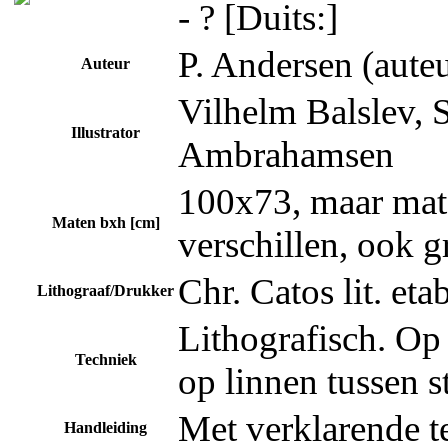
- ? [Duits:]
P. Andersen (aute
Auteur
Vilhelm Balslev, S
Illustrator
Ambrahamsen
100x73, maar ma
Maten bxh [cm]
verschillen, ook g
Chr. Catos lit. etab
Lithograaf/Drukker
Lithografisch. Op
Techniek
op linnen tussen 
Met verklarende te
Handleiding