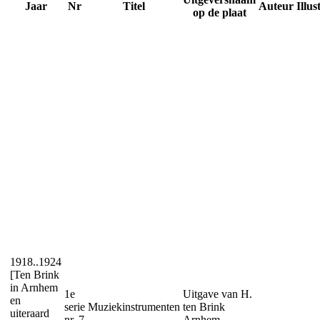
Jaar
Nr
Titel
Auteur
Illus
op de plaat
1918..1924
[Ten Brink
in Arnhem
1e
Uitgave van H.
en
serie
Muziekinstrumenten
ten Brink
uiteraard
nr. 7
Arnhem