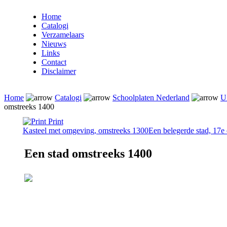
Home
Catalogi
Verzamelaars
Nieuws
Links
Contact
Disclaimer
Home
Catalogi
Schoolplaten Nederland
Ui
omstreeks 1400
Print
Kasteel met omgeving, omstreeks 1300
Een belegerde stad, 17e
Een stad omstreeks 1400