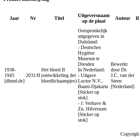
Uitgeversnaam
Jaar
Nr
Titel
Auteur
I
op de plaat
Oorspronkelijk
uitgegeven in
Duitsland:
- Deutsches
Hygiëne
Museum te
Dresden
Bewerkt
1938-
Het bloed II
In Nederland:
door Dr.
1945
2031/II
(ontwikkeling der
- Uitgave
J.C. van der
[dhmd.de]
bloedlichaampjes)
Luctor N.V.,
Steen
Baarn-Djakarta
[Nederland]
[Sticker op
stok]
- J. Verhave &
Zn. Hilversum
[Sticker op
stok]
Copyrigh