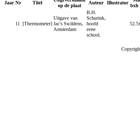
Jaar
Nr
Titel
Auteur
Illustrator
op de plaat
bxh 
B.H.
Uitgave van
Schurink,
11
[Thermometer]
Jac's Swildens,
hoofd
52.5
Amsterdam
eene
school.
Copyrigh