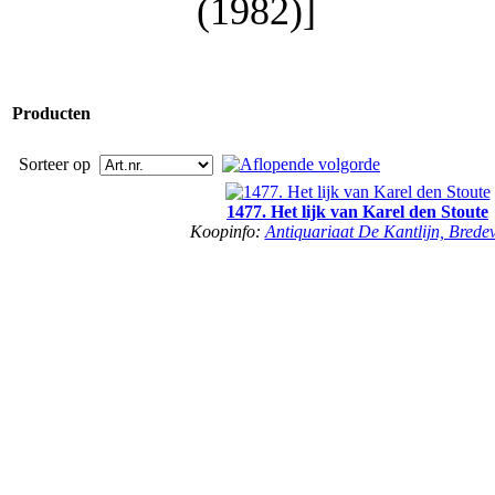
(1982)]
Producten
Sorteer op
1477. Het lijk van Karel den Stoute
Koopinfo:
Antiquariaat De Kantlijn, Brede