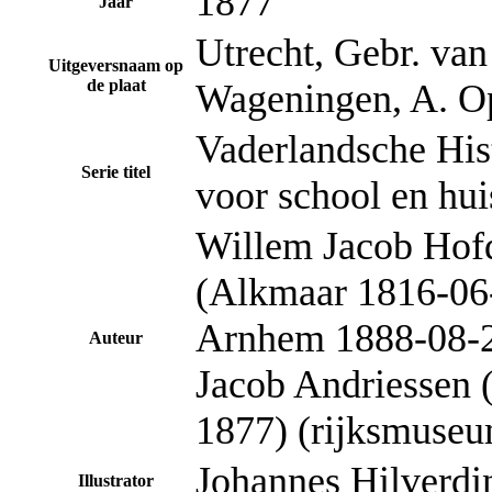
1877
Jaar
Utrecht, Gebr. van
Uitgeversnaam op
de plaat
Wageningen, A. O
Vaderlandsche His
Serie titel
voor school en hui
Willem Jacob Hof
(Alkmaar 1816-06
Arnhem 1888-08-29
Auteur
Jacob Andriessen 
1877) (rijksmuseu
Johannes Hilverdi
Illustrator