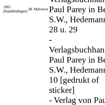
Paul Parey in Be
1901
48
Malvacea
[Handleidingen]
S.W., Hedemann
28 u. 29
-
Verlagsbuchhan
Paul Parey in Be
S.W., Hedemann
10 [gedrukt of
sticker]
- Verlag von Pa