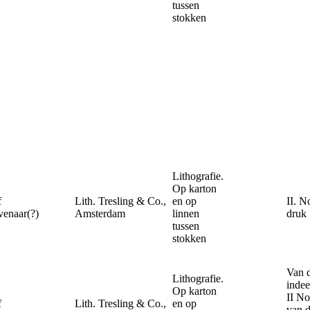
tussen
stokken
Lithografie.
Op karton
f
Lith. Tresling & Co.,
en op
II. N
enaar(?)
Amsterdam
linnen
druk
tussen
stokken
Van d
Lithografie.
indee
Op karton
II No
f
Lith. Tresling & Co.,
en op
van d