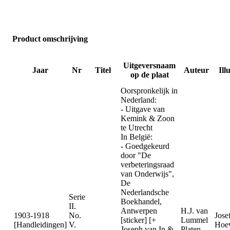
Product omschrijving
Uitgeversnaam
Jaar
Nr
Titel
Auteur
Ill
op de plaat
Oorspronkelijk in
Nederland:
- Uitgave van
Kemink & Zoon
te Utrecht
In België:
- Goedgekeurd
door "De
verbeteringsraad
van Onderwijs",
De
Nederlandsche
Serie
Boekhandel,
II.
Antwerpen
H.J. van
1903-1918
No.
Jose
[sticker] [+
Lummel
[Handleidingen]
V.
Hoev
Joseph van In &
Platen