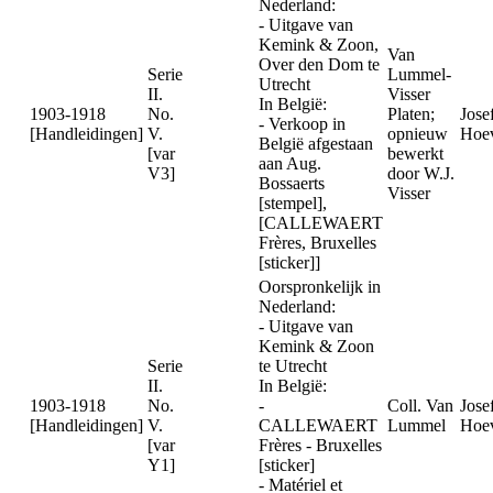
Nederland:
- Uitgave van
Kemink & Zoon,
Van
Over den Dom te
Serie
Lummel-
Utrecht
II.
Visser
In België:
1903-1918
No.
Platen;
Jose
- Verkoop in
[Handleidingen]
V.
opnieuw
Hoev
België afgestaan
[var
bewerkt
aan Aug.
V3]
door W.J.
Bossaerts
Visser
[stempel],
[CALLEWAERT
Frères, Bruxelles
[sticker]]
Oorspronkelijk in
Nederland:
- Uitgave van
Kemink & Zoon
Serie
te Utrecht
II.
In België:
1903-1918
No.
-
Coll. Van
Jose
[Handleidingen]
V.
CALLEWAERT
Lummel
Hoev
[var
Frères - Bruxelles
Y1]
[sticker]
- Matériel et