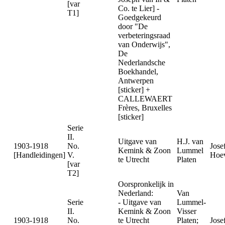
[var
Co. te Lier] -
T1]
Goedgekeurd
door "De
verbeteringsraad
van Onderwijs",
De
Nederlandsche
Boekhandel,
Antwerpen
[sticker] +
CALLEWAERT
Frères, Bruxelles
[sticker]
Serie
II.
Uitgave van
H.J. van
1903-1918
No.
Jose
Kemink & Zoon
Lummel
[Handleidingen]
V.
Hoev
te Utrecht
Platen
[var
T2]
Oorspronkelijk in
Nederland:
Van
Serie
- Uitgave van
Lummel-
II.
Kemink & Zoon
Visser
1903-1918
No.
te Utrecht
Platen;
Jose