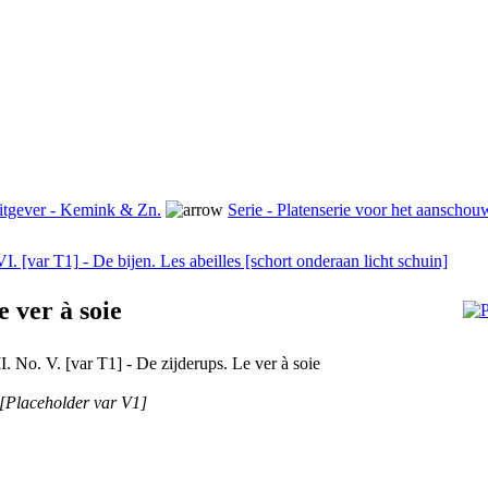
itgever - Kemink & Zn.
Serie - Platenserie voor het aanscho
VI. [var T1] - De bijen. Les abeilles [schort onderaan licht schuin]
e ver à soie
II. No. V. [var T1] - De zijderups. Le ver à soie
[Placeholder var V1]