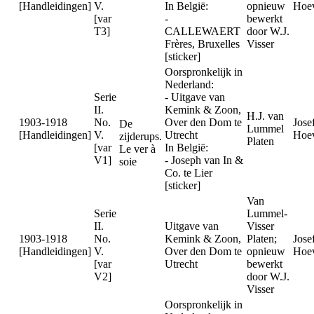
[Handleidingen]
V.
In België:
opnieuw
Hoev
[var
-
bewerkt
T3]
CALLEWAERT
door W.J.
Frères, Bruxelles
Visser
[sticker]
Oorspronkelijk in
Nederland:
Serie
- Uitgave van
II.
Kemink & Zoon,
H.J. van
1903-1918
No.
Over den Dom te
Jose
De
Lummel
[Handleidingen]
V.
Utrecht
Hoev
zijderups.
Platen
[var
In België:
Le ver à
V1]
- Joseph van In &
soie
Co. te Lier
[sticker]
Van
Serie
Lummel-
II.
Uitgave van
Visser
1903-1918
No.
Kemink & Zoon,
Platen;
Jose
[Handleidingen]
V.
Over den Dom te
opnieuw
Hoev
[var
Utrecht
bewerkt
V2]
door W.J.
Visser
Oorspronkelijk in