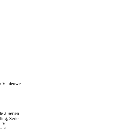
o V. nieuwe
e 2 Seriën
ling, Serie
. V
e 4