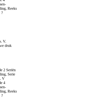
sen-
ling, Reeks
 ?
o. V.
we druk
e 2 Seriën
ling, Serie
. V
de 4
sen-
ling, Reeks
 ?