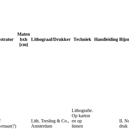
Maten
ustrator
bxh
Lithograaf/Drukker
Techniek
Handleiding
Bijz
[cm]
Lithografie.
Op karton
f
Lith. Tresling & Co.,
en op
II. N
enaar(?)
Amsterdam
linnen
druk