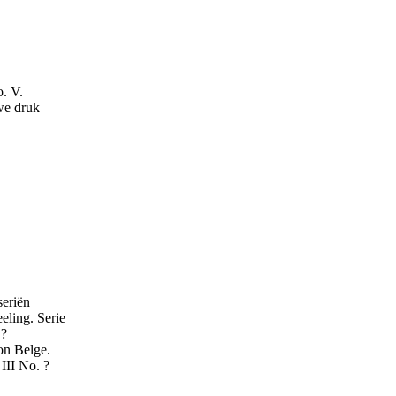
o. V.
we druk
seriën
eling. Serie
 ?
on Belge.
 III No. ?