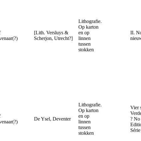
Lithografie.
Op karton
f
[Lith. Versluys &
en op
II. N
enaar(?)
Scherjon, Utrecht?]
linnen
nieu
tussen
stokken
Lithografie.
Vier 
Op karton
Verde
f
en op
De Ysel, Deventer
? No
enaar(?)
linnen
Editi
tussen
Série
stokken