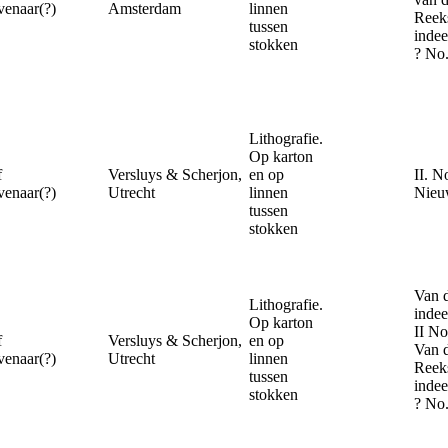
enaar(?)
Amsterdam
linnen
Reek
tussen
indee
stokken
? No.
Lithografie.
Op karton
f
Versluys & Scherjon,
en op
II. N
enaar(?)
Utrecht
linnen
Nieu
tussen
stokken
Van d
Lithografie.
indee
Op karton
II No
f
Versluys & Scherjon,
en op
Van 
enaar(?)
Utrecht
linnen
Reek
tussen
indee
stokken
? No.