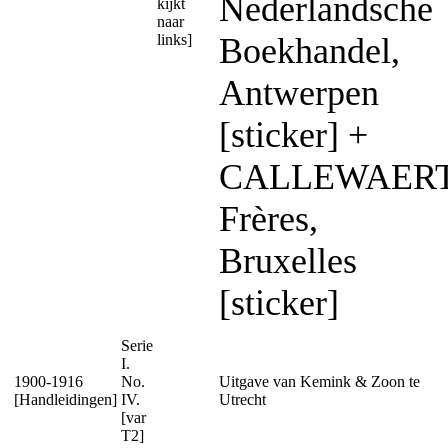
Nederlandsche
kijkt
naar
links]
Boekhandel,
Antwerpen
[sticker] +
CALLEWAER
Frères,
Bruxelles
[sticker]
Serie
I.
1900-1916
No.
Uitgave van Kemink & Zoon te
[Handleidingen]
IV.
Utrecht
[var
T2]