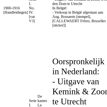
I.
den Dom te Utrecht
1900-1916
No.
In België:
[Handleidingen]
IV.
- Verkoop in België afgestaan aan
[var
Aug. Bossaerts [stempel],
V3]
[CALLEWAERT Frères, Bruxelles
[sticker]]
Oorspronkelijk
in Nederland:
- Uitgave van
Kemink & Zoo
De
te Utrecht
Serie
kamer.
I.
La