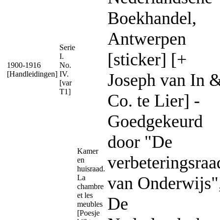
Boekhandel,
Antwerpen
Serie
[sticker] [+
I.
1900-1916
No.
[Handleidingen]
IV.
Joseph van In 
[var
T1]
Co. te Lier] -
Goedgekeurd
door "De
Kamer
verbeteringsraa
en
huisraad.
La
van Onderwijs"
chambre
et les
De
meubles
[Poesje