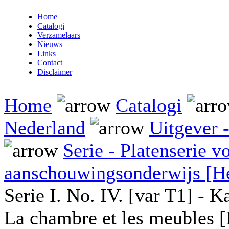
Home
Catalogi
Verzamelaars
Nieuws
Links
Contact
Disclaimer
Home
Catalogi
Nederland
Uitgever 
Serie - Platenserie v
aanschouwingsonderwijs [He
Serie I. No. IV. [var T1] - 
La chambre et les meubles [P