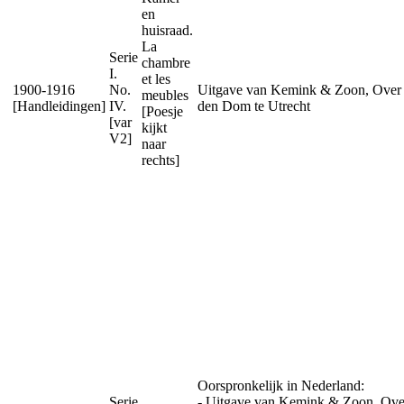
en
huisraad.
La
Serie
chambre
I.
et les
1900-1916
No.
Uitgave van Kemink & Zoon, Over
meubles
[Handleidingen]
IV.
den Dom te Utrecht
[Poesje
[var
kijkt
V2]
naar
rechts]
Oorspronkelijk in Nederland:
Serie
- Uitgave van Kemink & Zoon, Ove