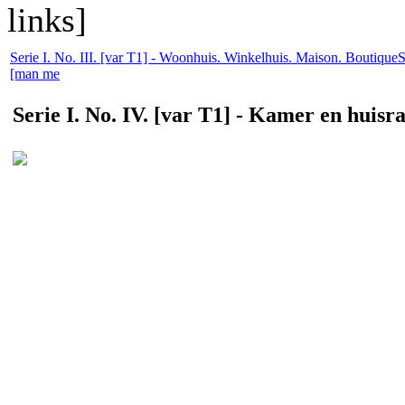
links]
Serie I. No. III. [var T1] - Woonhuis. Winkelhuis. Maison. Boutique
S
[man me
Serie I. No. IV. [var T1] - Kamer en huisr