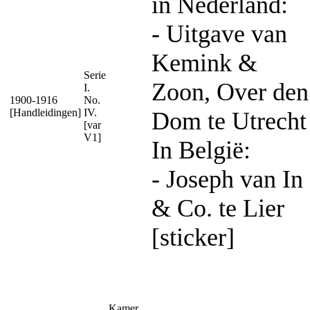
in Nederland:
- Uitgave van
Kemink &
Serie
Zoon, Over den
I.
1900-1916
No.
[Handleidingen]
IV.
Dom te Utrecht
[var
V1]
In België:
- Joseph van In
& Co. te Lier
[sticker]
Kamer