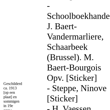
-
Schoolboekhande
J. Baert-
Vandermarliere,
Schaarbeek
(Brussel). M.
Baert-Bourgois
Opv. [Sticker]
Geschilderd
- Steppe, Ninove
ca. 1913
[op een
[Sticker]
plaat] en
sommigen
in 19e
- H. Vaessen,