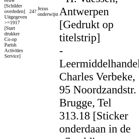
eeuw
[Schilder
Antwerpen
Jezus
overleden]
24?
onderwijst
Uitgegeven
[Gedrukt op
>=1917
[Start
drukker
titelstrip]
Co-op
Parish
-
Activities
Service]
Leermiddelhande
Charles Verbeke,
95 Noordzandstr.
Brugge, Tel
313.18 [Sticker
onderdaan in de