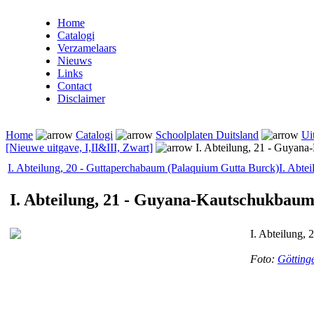
Home
Catalogi
Verzamelaars
Nieuws
Links
Contact
Disclaimer
Home
Catalogi
Schoolplaten Duitsland
Ui
[Nieuwe uitgave, I,II&III, Zwart]
I. Abteilung, 21 - Guyana
I. Abteilung, 20 - Guttaperchabaum (Palaquium Gutta Burck)
I. Abte
I. Abteilung, 21 - Guyana-Kautschukbaum
I. Abteilung,
Foto:
Götting