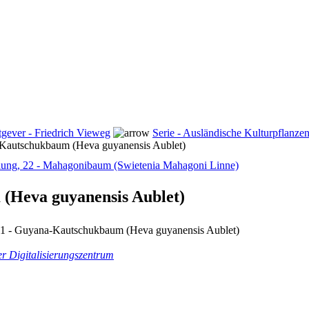
tgever - Friedrich Vieweg
Serie - Ausländische Kulturpflanzen
-Kautschukbaum (Heva guyanensis Aublet)
ilung, 22 - Mahagonibaum (Swietenia Mahagoni Linne)
 (Heva guyanensis Aublet)
 21 - Guyana-Kautschukbaum (Heva guyanensis Aublet)
er Digitalisierungszentrum