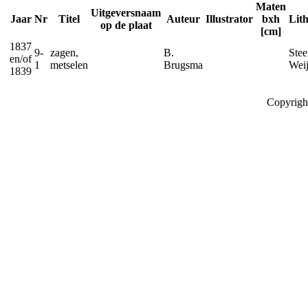
Maten
Uitgeversnaam
Jaar
Nr
Titel
Auteur
Illustrator
bxh
Lit
op de plaat
[cm]
1837
9-
zagen,
B.
Stee
en/of
1
metselen
Brugsma
Wei
1839
Copyrigh