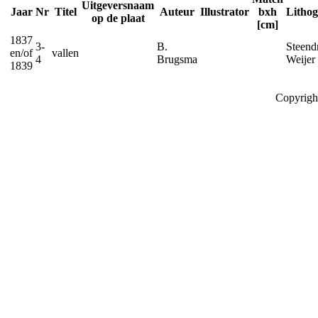
Uitgeversnaam
Jaar
Nr
Titel
Auteur
Illustrator
bxh
Litho
op de plaat
[cm]
1837
3-
B.
Steendr
en/of
vallen
4
Brugsma
Weijer
1839
Copyrigh