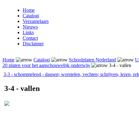
Home
Catalogi
Verzamelaars
Nieuws
Links
Contact
Disclaimer
Home
Catalogi
Schoolplaten Nederland
Ui
20 platen voor het aanschouwelijk onderwijs
3-4 - vallen
3-3 - schommelen
4 - dansen; worstelen, vechten; schrijven, lezen, r
3-4 - vallen