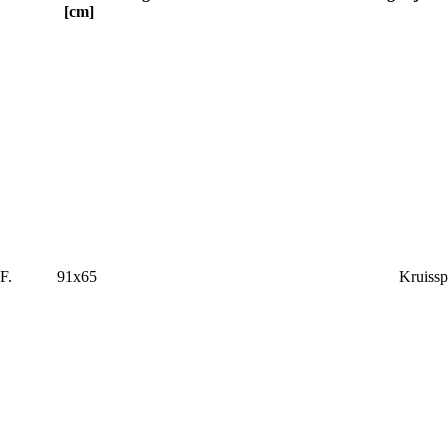
[cm]
F.
91x65
Kruissp