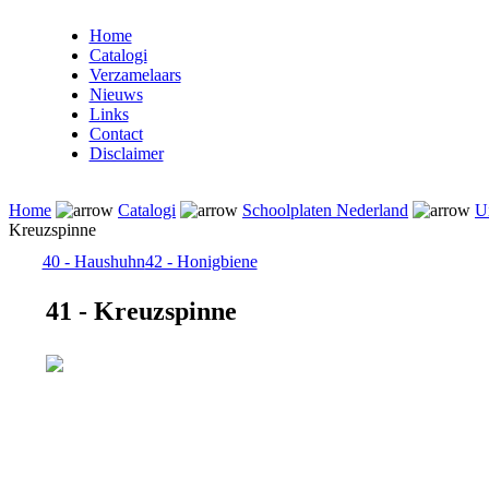
Home
Catalogi
Verzamelaars
Nieuws
Links
Contact
Disclaimer
Home
Catalogi
Schoolplaten Nederland
Ui
Kreuzspinne
40 - Haushuhn
42 - Honigbiene
41 - Kreuzspinne