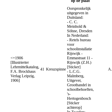
op de plaat
Oorspronkelijk
uitgegeven in
Duitsland:
- C. C.
Meinhold &
Söhne, Dresden
In Nederland:
- Retels bureau
voor
schoolinstallatie
Rijswijk -
<=1906
Emmastraat 11 -
[Illustrierter
Rijswijk (Z.H.)
Lehrmittelkatalog,
[Sticker]
41
Kreuzspinne
A.
F.A. Brockhaus
- L.C.G.
Verlag Leipzig,
Malmberg,
1906]
Uitgever,
Groothandel in
schoolbehoeften,
's-
Hertogenbosch
[Sticker
achterop]
In Zweden: