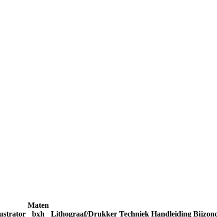
Maten
lustrator
bxh
Lithograaf/Drukker
Techniek
Handleiding
Bijzon