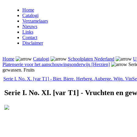
Home
Catalogi
Verzamelaars
Nieuws
Links
Contact
Disclaimer
Home
Catalogi
Schoolplaten Nederland
U
Platenserie voor het aanschouwingsonderwijs [Herzien]
Serie
gewassen. Fruits
Serie I. No. X. [var T1] - Bier. Biere. Herberg. Auberge. Wijn. Vin
Se
Serie I. No. XI. [var T1] - Vruchten en gew