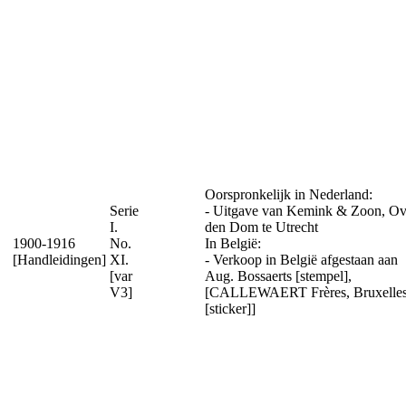
Oorspronkelijk in Nederland:
Serie
- Uitgave van Kemink & Zoon, Ov
I.
den Dom te Utrecht
1900-1916
No.
In België:
[Handleidingen]
XI.
- Verkoop in België afgestaan aan
[var
Aug. Bossaerts [stempel],
V3]
[CALLEWAERT Frères, Bruxelle
[sticker]]