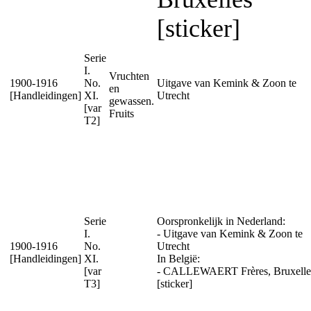
[sticker]
Serie
I.
Vruchten
1900-1916
No.
Uitgave van Kemink & Zoon te
en
[Handleidingen]
XI.
Utrecht
gewassen.
[var
Fruits
T2]
Serie
Oorspronkelijk in Nederland:
I.
- Uitgave van Kemink & Zoon te
1900-1916
No.
Utrecht
[Handleidingen]
XI.
In België:
[var
- CALLEWAERT Frères, Bruxelle
T3]
[sticker]