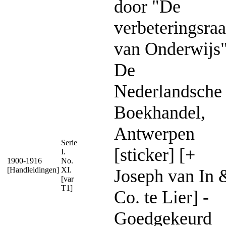
door "De
verbeteringsra
van Onderwijs"
De
Nederlandsche
Boekhandel,
Antwerpen
Serie
[sticker] [+
I.
1900-1916
No.
[Handleidingen]
XI.
Joseph van In 
[var
T1]
Co. te Lier] -
Goedgekeurd