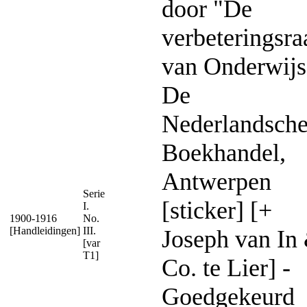
door "De
verbeteringsra
van Onderwijs
De
Nederlandsch
Boekhandel,
Antwerpen
Serie
[sticker] [+
I.
1900-1916
No.
[Handleidingen]
III.
Joseph van In
[var
T1]
Co. te Lier] -
Goedgekeurd