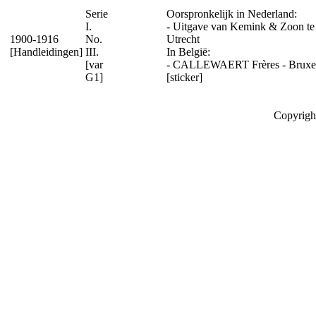
Serie
Oorspronkelijk in Nederland:
I.
- Uitgave van Kemink & Zoon te
1900-1916
No.
Utrecht
[Handleidingen]
III.
In België:
[var
- CALLEWAERT Frères - Bruxel
G1]
[sticker]
Copyrigh