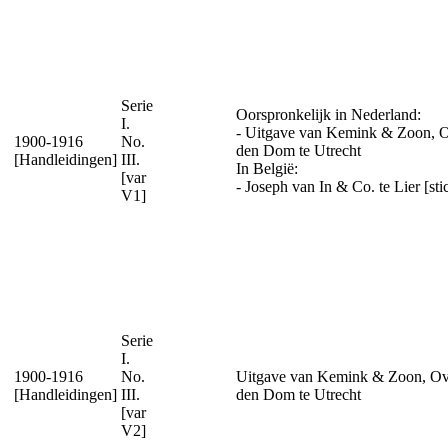
Serie
Oorspronkelijk in Nederland:
I.
- Uitgave van Kemink & Zoon, 
1900-1916
No.
den Dom te Utrecht
[Handleidingen]
III.
In België:
[var
- Joseph van In & Co. te Lier [sti
V1]
Serie
I.
1900-1916
No.
Uitgave van Kemink & Zoon, Ov
[Handleidingen]
III.
den Dom te Utrecht
[var
V2]