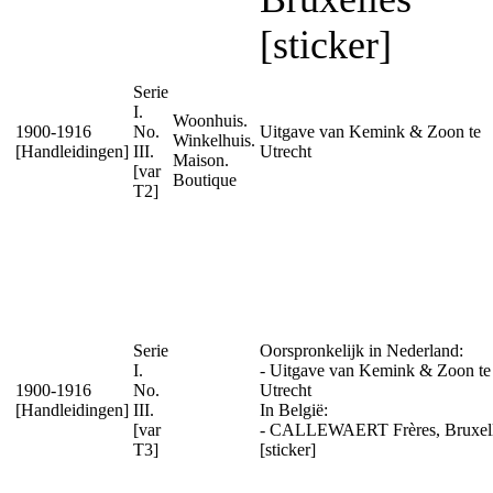
[sticker]
Serie
I.
Woonhuis.
1900-1916
No.
Uitgave van Kemink & Zoon te
Winkelhuis.
[Handleidingen]
III.
Utrecht
Maison.
[var
Boutique
T2]
Serie
Oorspronkelijk in Nederland:
I.
- Uitgave van Kemink & Zoon te
1900-1916
No.
Utrecht
[Handleidingen]
III.
In België:
[var
- CALLEWAERT Frères, Bruxel
T3]
[sticker]