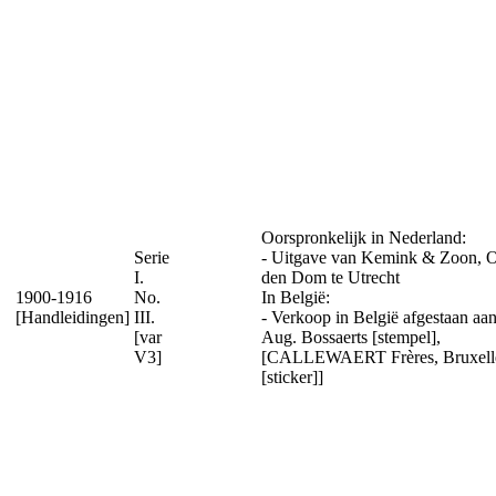
Oorspronkelijk in Nederland:
Serie
- Uitgave van Kemink & Zoon, 
I.
den Dom te Utrecht
1900-1916
No.
In België:
[Handleidingen]
III.
- Verkoop in België afgestaan aa
[var
Aug. Bossaerts [stempel],
V3]
[CALLEWAERT Frères, Bruxell
[sticker]]