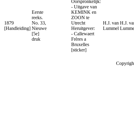
Oorspronkelijk:
- Uitgave van
Eerste
KEMINK en
reeks.
ZOON te
1879
No. 33,
Utrecht
H.J. van
H.J. va
[Handleiding]
Nieuwe
Heruitgever:
Lummel
Lumme
[5e]
- Callewaert
druk
Frères a
Bruxelles
[sticker]
Copyrigh