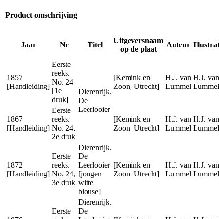
Product omschrijving
Uitgeversnaam
Jaar
Nr
Titel
Auteur
Illustra
op de plaat
Eerste
reeks.
1857
[Kemink en
H.J. van
H.J. van
No. 24
[Handleiding]
Zoon, Utrecht]
Lummel
Lummel
[1e
Dierenrijk.
druk]
De
Leerlooier
Eerste
1867
reeks.
[Kemink en
H.J. van
H.J. van
[Handleiding]
No. 24,
Zoon, Utrecht]
Lummel
Lummel
2e druk
Dierenrijk.
Eerste
De
1872
reeks.
Leerlooier
[Kemink en
H.J. van
H.J. van
[Handleiding]
No. 24,
[jongen
Zoon, Utrecht]
Lummel
Lummel
3e druk
witte
blouse]
Dierenrijk.
Eerste
De