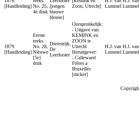
1876
reeks.
Leerlooier
[Kemink en
H.J. van
H.J. van
[Handleiding]
No. 25,
[jongen
Zoon, Utrecht]
Lummel
Lummel
4e druk
blauwe
blouse]
Oorspronkelijk:
- Uitgave van
Eerste
KEMINK en
reeks.
ZOON te
Dierenrijk.
1879
No. 28,
Utrecht
H.J. van
H.J. van
De
[Handleiding]
Nieuwe
Heruitgever:
Lummel
Lummel
Leerlooier
[5e]
- Callewaert
druk
Frères a
Bruxelles
[sticker]
Copyrigh