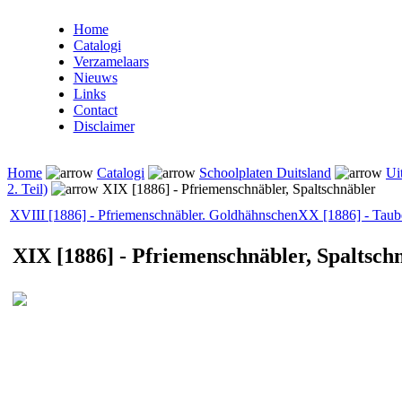
Home
Catalogi
Verzamelaars
Nieuws
Links
Contact
Disclaimer
Home
Catalogi
Schoolplaten Duitsland
Ui
2. Teil)
XIX [1886] - Pfriemenschnäbler, Spaltschnäbler
XVIII [1886] - Pfriemenschnäbler. Goldhähnschen
XX [1886] - Taub
XIX [1886] - Pfriemenschnäbler, Spaltsch