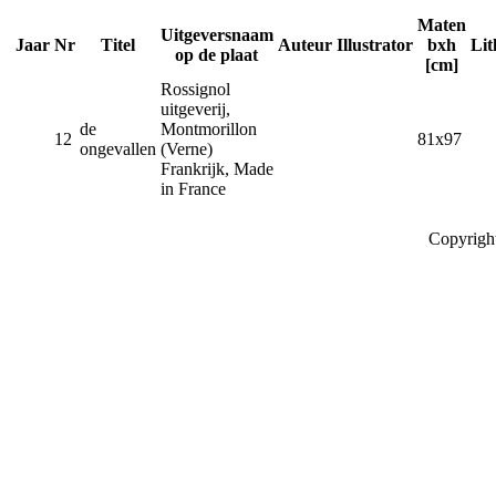
Maten
Uitgeversnaam
Jaar
Nr
Titel
Auteur
Illustrator
bxh
Lit
op de plaat
[cm]
Rossignol
uitgeverij,
de
Montmorillon
12
81x97
ongevallen
(Verne)
Frankrijk, Made
in France
Copyrigh