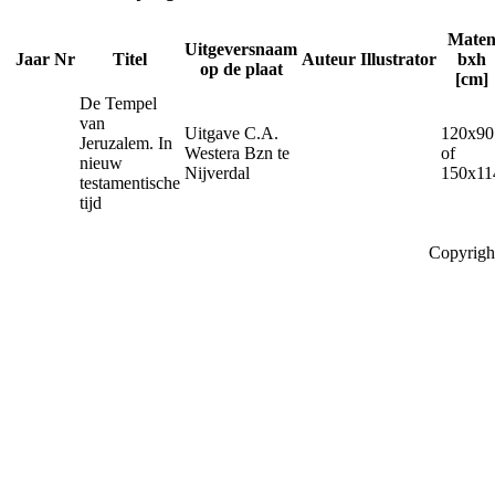
Mate
Uitgeversnaam
Jaar
Nr
Titel
Auteur
Illustrator
bxh
op de plaat
[cm]
De Tempel
van
Uitgave C.A.
120x90
Jeruzalem. In
Westera Bzn te
of
nieuw
Nijverdal
150x11
testamentische
tijd
Copyrigh