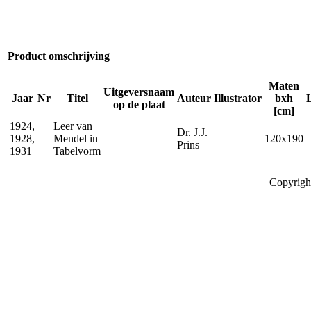
Product omschrijving
Maten
Uitgeversnaam
Jaar
Nr
Titel
Auteur
Illustrator
bxh
op de plaat
[cm]
1924,
Leer van
Dr. J.J.
1928,
Mendel in
120x190
Prins
1931
Tabelvorm
Copyrigh