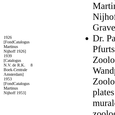
Marti
Nijhof
Grave
Dr. P
1926
[FondCatalogus
Pfurts
Martinus
Nijhoff 1926]
1939
Zoolo
[Catalogus
N.V. de R.K.
8
Wandp
Boek-Centrale
Amsterdam]
Zoolo
1953
[FondCatalogus
Martinus
plates
Nijhoff 1953]
mural
zoolo