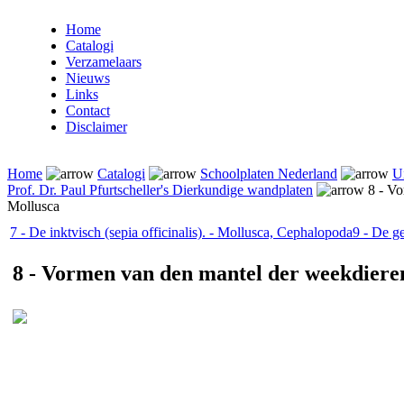
Home
Catalogi
Verzamelaars
Nieuws
Links
Contact
Disclaimer
Home
Catalogi
Schoolplaten Nederland
Ui
Prof. Dr. Paul Pfurtscheller's Dierkundige wandplaten
8 - Vo
Mollusca
7 - De inktvisch (sepia officinalis). - Mollusca, Cephalopoda
9 - De g
8 - Vormen van den mantel der weekdieren