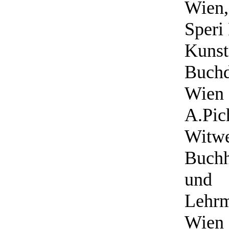
Wien,
Speri 
Kunsta
Buchd
Wien I
A.Pich
Witwe
Buch
und
Lehrmi
Wien 