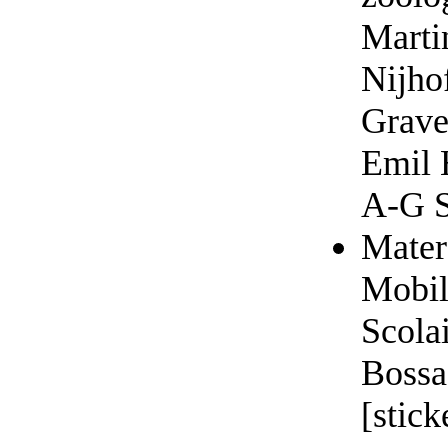
Marti
Nijhof
Grave
Emil 
A-G S
Materé
Mobil
Scola
Bossa
[stick