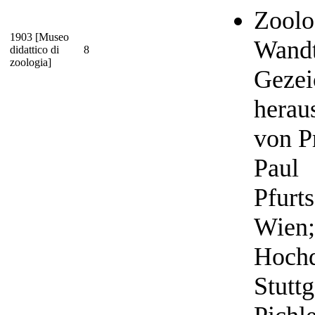
Zoolo
1903 [Museo
Wandt
didattico di
8
zoologia]
Gezei
herau
von Pr
Paul
Pfurts
Wien;
Hochd
Stuttg