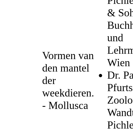
Pichl
& So
Buch
und
Lehrmi
Vormen van
Wien 
den mantel
Dr. P
der
Pfurts
weekdieren.
Zoolo
- Mollusca
Wandt
Pichl