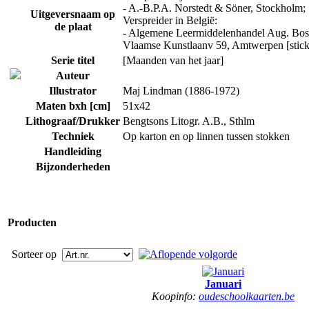
- A.-B.P.A. Norstedt & Söner, Stockholm;
Uitgeversnaam op
Verspreider in België:
de plaat
- Algemene Leermiddelenhandel Aug. Boss
Vlaamse Kunstlaanv 59, Amtwerpen [stick
Serie titel
[Maanden van het jaar]
Auteur
Illustrator
Maj Lindman (1886-1972)
Maten bxh [cm]
51x42
Lithograaf/Drukker
Bengtsons Litogr. A.B., Sthlm
Techniek
Op karton en op linnen tussen stokken
Handleiding
Bijzonderheden
Producten
Sorteer op
Januari
Koopinfo:
oudeschoolkaarten.be