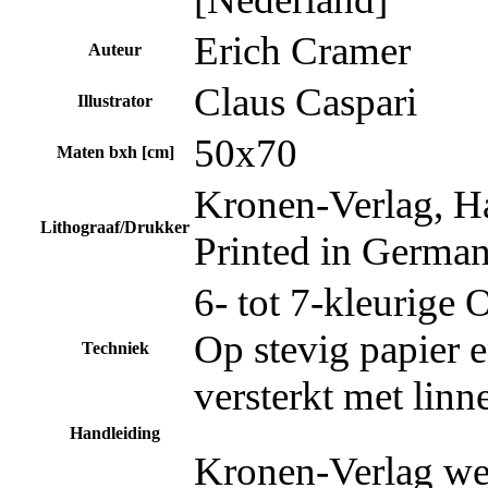
Erich Cramer
Auteur
Claus Caspari
Illustrator
50x70
Maten bxh [cm]
Kronen-Verlag, H
Lithograaf/Drukker
Printed in Germa
6- tot 7-kleurige 
Op stevig papier 
Techniek
versterkt met linn
Handleiding
Kronen-Verlag we