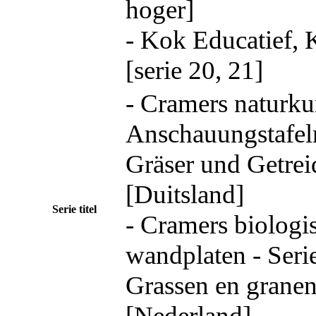
hoger]
- Kok Educatief,
[serie 20, 21]
- Cramers naturku
Anschauungstafeln
Gräser und Getrei
[Duitsland]
Serie titel
- Cramers biologi
wandplaten - Seri
Grassen en grane
[Nederland]