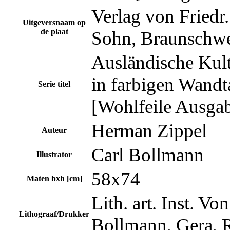
Verlag von Friedr
Uitgeversnaam op
de plaat
Sohn, Braunschw
Ausländische Kul
in farbigen Wandt
Serie titel
[Wohlfeile Ausgab
Herman Zippel
Auteur
Carl Bollmann
Illustrator
58x74
Maten bxh [cm]
Lith. art. Inst. Vo
Lithograaf/Drukker
Bollmann, Gera, R