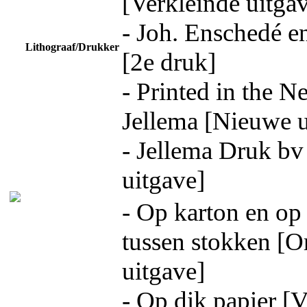
[Verkleinde uitga
- Joh. Enschedé e
Lithograaf/Drukker
[2e druk]
- Printed in the N
Jellema [Nieuwe u
- Jellema Druk b
uitgave]
- Op karton en op
tussen stokken [O
uitgave]
- Op dik papier [