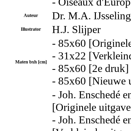
- Oiseaux d'Europ
Dr. M.A. IJsseling
Auteur
H.J. Slijper
Illustrator
- 85x60 [Originel
- 31x22 [Verklein
Maten bxh [cm]
- 85x60 [2e druk]
- 85x60 [Nieuwe 
- Joh. Enschedé e
[Originele uitgave
- Joh. Enschedé e