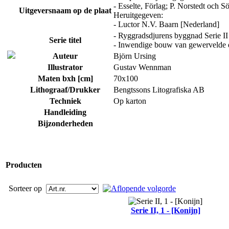
- Esselte, Förlag; P. Norstedt och S
Uitgeversnaam op de plaat
Heruitgegeven:
- Luctor N.V. Baarn [Nederland]
- Ryggradsdjurens byggnad Serie I
Serie titel
- Inwendige bouw van gewervelde d
Auteur
Björn Ursing
Illustrator
Gustav Wennman
Maten bxh [cm]
70x100
Lithograaf/Drukker
Bengtssons Litografiska AB
Techniek
Op karton
Handleiding
Bijzonderheden
Producten
Sorteer op
Serie II, 1 - [Konijn]