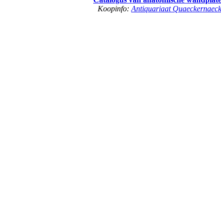
Koopinfo:
Antiquariaat Quaeckernaec