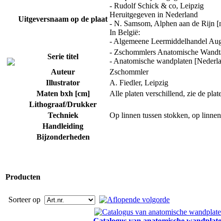
- Rudolf Schick & co, Leipzig
Heruitgegeven in Nederland
Uitgeversnaam op de plaat
- N. Samsom, Alphen aan de Rijn [n
In België:
- Algemeene Leermiddelhandel Aug.
- Zschommlers Anatomische Wandta
Serie titel
- Anatomische wandplaten [Nederl
Auteur
Zschommler
Illustrator
A. Fiedler, Leipzig
Maten bxh [cm]
Alle platen verschillend, zie de plat
Lithograaf/Drukker
Techniek
Op linnen tussen stokken, op linne
Handleiding
Bijzonderheden
Producten
Sorteer op
Catalogus van anatomische wandplat