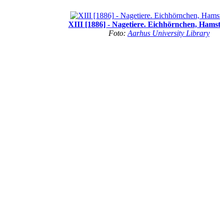
XIII [1886] - Nagetiere. Eichhörnchen, Hams
Foto:
Aarhus University Library