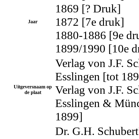
1869 [? Druk]
1872 [7e druk]
Jaar
1880-1886 [9e dr
1899/1990 [10e d
Verlag von J.F. Sc
Esslingen [tot 18
Verlag von J.F. Sc
Uitgeversnaam op
de plaat
Esslingen & Münc
1899]
Dr. G.H. Schubert