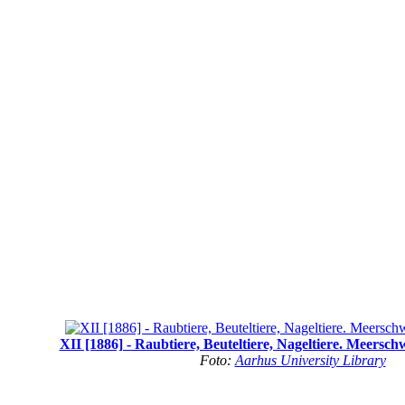
XII [1886] - Raubtiere, Beuteltiere, Nageltiere. Meers
Foto:
Aarhus University Library