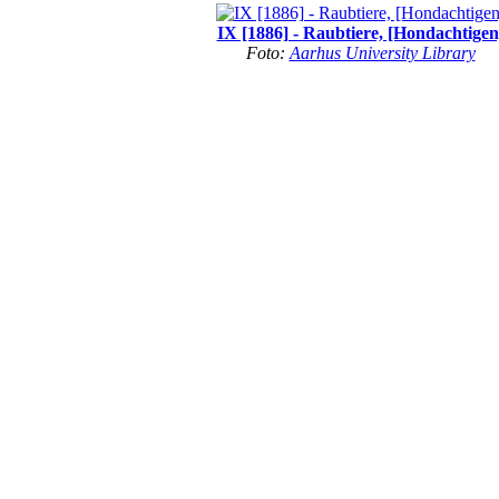
IX [1886] - Raubtiere, [Hondachtigen
Foto:
Aarhus University Library