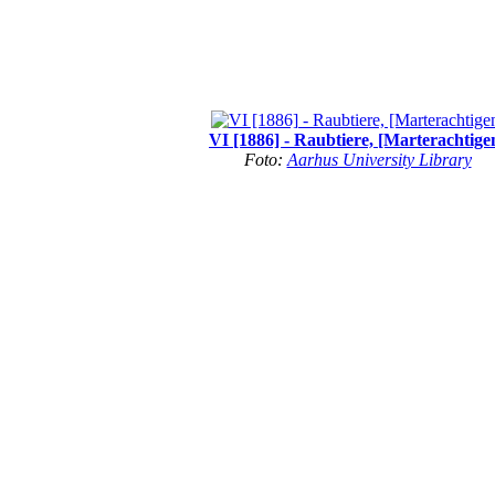
VI [1886] - Raubtiere, [Marterachtige
Foto:
Aarhus University Library