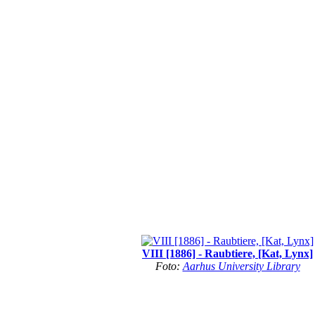
VIII [1886] - Raubtiere, [Kat, Lynx]
Foto:
Aarhus University Library