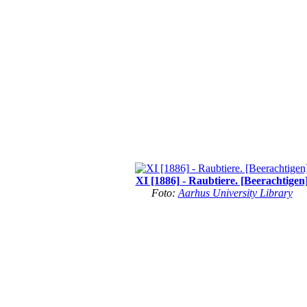
XI [1886] - Raubtiere. [Beerachtigen
Foto:
Aarhus University Library