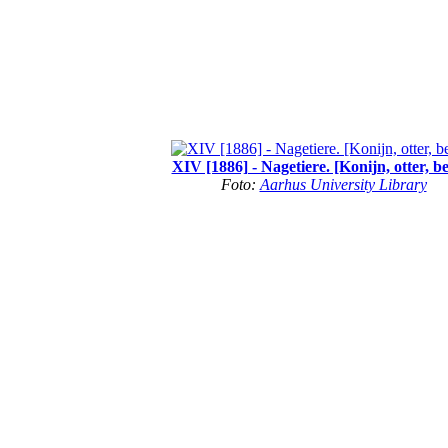
XIV [1886] - Nagetiere. [Konijn, otter, b
Foto:
Aarhus University Library