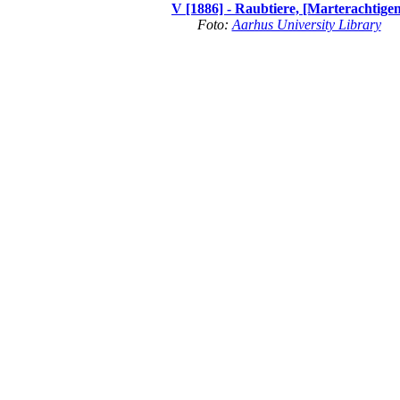
V [1886] - Raubtiere, [Marterachtige
Foto:
Aarhus University Library