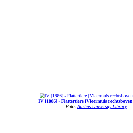
IV [1886] - Flattertiere [Vleermuis rechtsboven
Foto:
Aarhus University Library