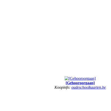
[Gehooroorgaan]
Koopinfo:
oudeschoolkaarten.be