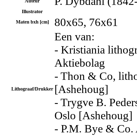
P. Dybdahl (1842
Auteur
Illustrator
80x65, 76x61
Maten bxh [cm]
Een van:
- Kristiania lithog
Aktiebolag
- Thon & Co, litho
[Ashehoug]
Lithograaf/Drukker
- Trygve B. Peder
Oslo [Ashehoug]
- P.M. Bye & Co.