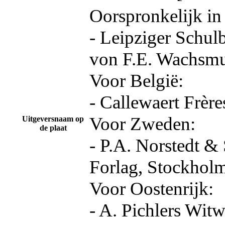
Oorspronkelijk in
- Leipziger Schul
von F.E. Wachsmu
Voor België:
- Callewaert Frère
Voor Zweden:
Uitgeversnaam op
de plaat
- P.A. Norstedt &
Forlag, Stockholm
Voor Oostenrijk:
- A. Pichlers Wit