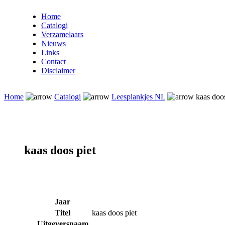
Home
Catalogi
Verzamelaars
Nieuws
Links
Contact
Disclaimer
Home
Catalogi
Leesplankjes NL
kaas doos
kaas doos piet
Jaar
Titel
kaas doos piet
Uitgeversnaam