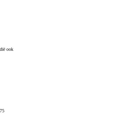
ndië ook
175