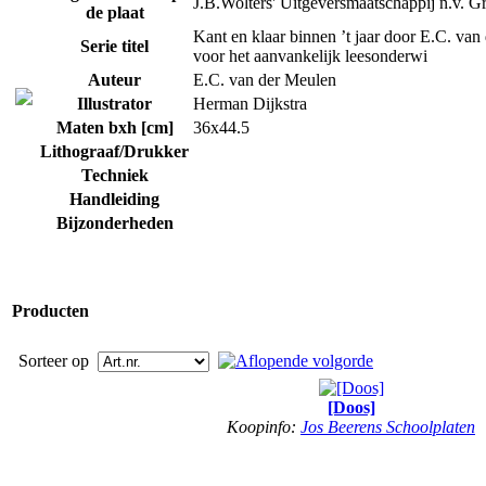
J.B.Wolters' Uitgeversmaatschappij n.v. G
de plaat
Kant en klaar binnen ’t jaar door E.C. va
Serie titel
voor het aanvankelijk leesonderwi
Auteur
E.C. van der Meulen
Illustrator
Herman Dijkstra
Maten bxh [cm]
36x44.5
Lithograaf/Drukker
Techniek
Handleiding
Bijzonderheden
Producten
Sorteer op
[Doos]
Koopinfo:
Jos Beerens Schoolplaten