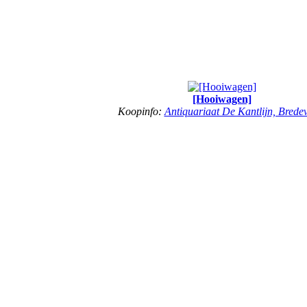
[Hooiwagen]
Koopinfo:
Antiquariaat De Kantlijn, Brede