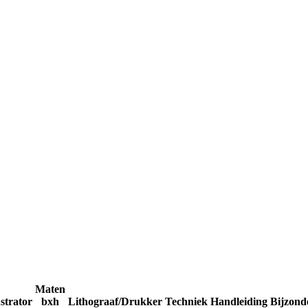
Maten
ustrator
bxh
Lithograaf/Drukker
Techniek
Handleiding
Bijzond