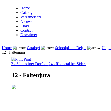
Home
Catalogi
Verzamelaars
Nieuws
Links
Contact
Disclaimer
Home
Catalogi
Schoolplaten België
Uitge
12 - Faltenjura
Print
2 - Südtessiner Dorfbild
24 - Rhonetal bei Siders
12 - Faltenjura