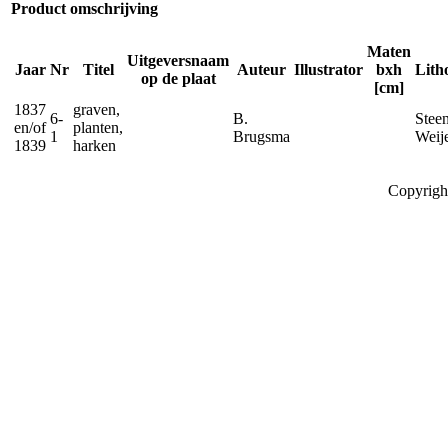
Product omschrijving
Maten
Uitgeversnaam
Jaar
Nr
Titel
Auteur
Illustrator
bxh
Lith
op de plaat
[cm]
1837
graven,
6-
B.
Steen
en/of
planten,
1
Brugsma
Weij
1839
harken
Copyrigh