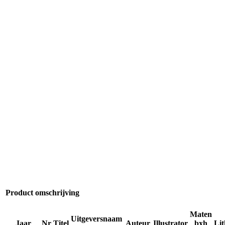
Product omschrijving
Maten
Uitgeversnaam
Jaar
Nr
Titel
Auteur
Illustrator
bxh
Li