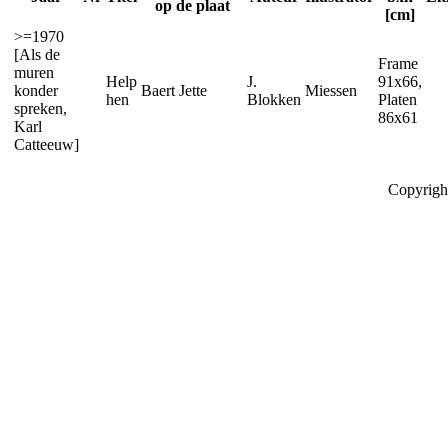
op de plaat
[cm]
>=1970
[Als de
Frame
muren
Help
J.
91x66,
konder
Baert Jette
Miessen
hen
Blokken
Platen
spreken,
86x61
Karl
Catteeuw]
Copyrigh