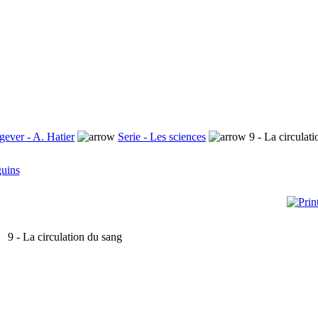
gever - A. Hatier
Serie - Les sciences
9 - La circulat
guins
9 - La circulation du sang