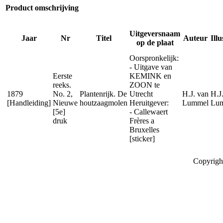
Product omschrijving
Uitgeversnaam
Jaar
Nr
Titel
Auteur
Ill
op de plaat
Oorspronkelijk:
- Uitgave van
Eerste
KEMINK en
reeks.
ZOON te
1879
No. 2,
Plantenrijk. De
Utrecht
H.J. van
H.J
[Handleiding]
Nieuwe
houtzaagmolen
Heruitgever:
Lummel
Lu
[5e]
- Callewaert
druk
Frères a
Bruxelles
[sticker]
Copyrigh