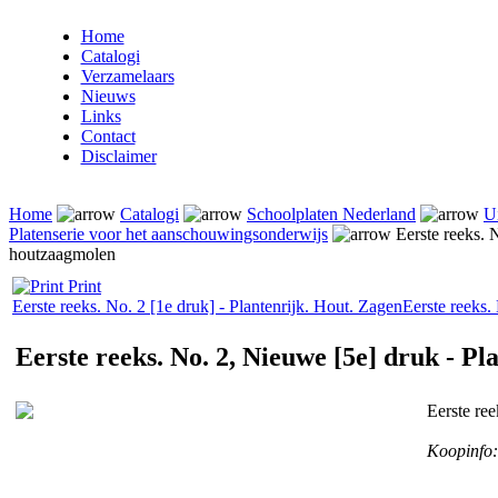
Home
Catalogi
Verzamelaars
Nieuws
Links
Contact
Disclaimer
Home
Catalogi
Schoolplaten Nederland
U
Platenserie voor het aanschouwingsonderwijs
Eerste reeks. 
houtzaagmolen
Print
Eerste reeks. No. 2 [1e druk] - Plantenrijk. Hout. Zagen
Eerste reeks.
Eerste reeks. No. 2, Nieuwe [5e] druk - P
Eerste re
Koopinfo