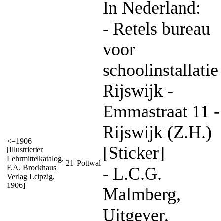
In Nederland:
- Retels bureau
voor
schoolinstallatie
Rijswijk -
Emmastraat 11 -
Rijswijk (Z.H.)
<=1906
[Sticker]
[Illustrierter
Lehrmittelkatalog,
21
Pottwal
F.A. Brockhaus
- L.C.G.
Verlag Leipzig,
1906]
Malmberg,
Uitgever,