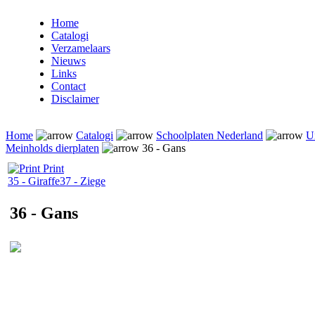
Home
Catalogi
Verzamelaars
Nieuws
Links
Contact
Disclaimer
Home
Catalogi
Schoolplaten Nederland
U
Meinholds dierplaten
36 - Gans
Print
35 - Giraffe
37 - Ziege
36 - Gans