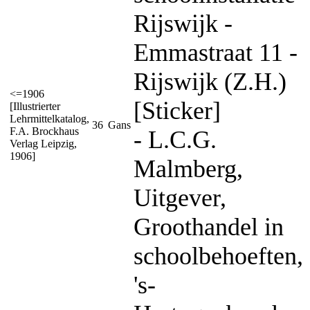
Rijswijk -
Emmastraat 11 -
Rijswijk (Z.H.)
<=1906
[Sticker]
[Illustrierter
Lehrmittelkatalog,
36
Gans
F.A. Brockhaus
- L.C.G.
Verlag Leipzig,
1906]
Malmberg,
Uitgever,
Groothandel in
schoolbehoeften,
's-